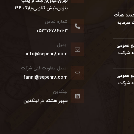
نان؛ تبیین
تهران،نیاوران،بعد از پمپ
 تأکید بر
بنزین،نبش تناولی،پلاک ۱۹۴
ی
جدید هیأت
شماره تماس
 سرمایه
ه عمران
۰۵۱۳۷۶۷۸۴۰۱-۳
شتم
ایمیل
ع عمومی
نه شرکت
info@sepehr۸.com
وند شمس
ایمیل معاونت فنی شرکت
ع عمومی
fanni@sepehr۸.com
نه شرکت
هر هشتم
لینکدین
سپهر هشتم در لینکدین