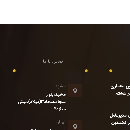
تماس با ما
مشهد
ن معماری
ر هشتم
مشهد،بلوار
سجاد،سجاد۳(میلاد)،نبش
میلاد۲
 مدیرعامل
تهران
ر نخستین