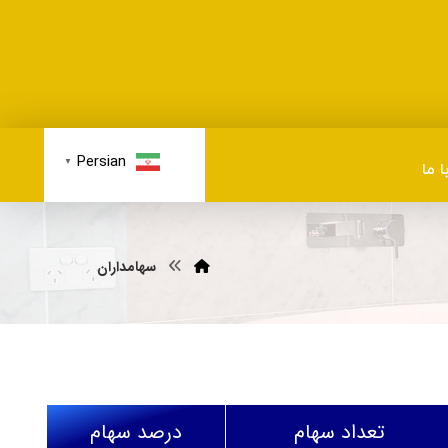
Persian
▼
 ما
سهامداران
تعداد سهام
درصد سهام